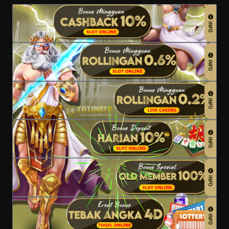
INFO
GEBYAR CASHBACK SLOT
GEBYAR CASHBACK
INFO
SLOT 10%
BONUS ROLLINGAN SLOT
BONUS ROLLINGAN
INFO
Minimal KEKALAHAN RP 1.000.000 - 20.000.000 CASHBACK 5%
Minimal KEKALAHAN RP 20.000.001 - 200.000.000 CASHBACK 7.5%
SLOT TOTOKITAGRUP
Minimal KEKALAHAN RP 200.000.001 - 250.000.000 CASHBACK 10%
0,6%
SYARAT DAN KETENTUAN:
BONUS ROLLINGAN LIVE CASINO
1. Promo Berlaku Khusus untuk member TOTOKITAGRUP
BONUS ROLLINGAN
INFO
2. Bonus Cashback dibagikan setiap hari KAMIS jam 13:00 WIB
LIVE CASINO 0.2%
3. Bonus di hitung dari kamis s/d rabu
3.000.000 - 100.000.000 = 0.3%
4. Bonus di hitung per PROVIDER dan tidak dapat di gabungkan
100.000.001 - 300.000.000 = 0.4%
dengan provider lainnya
300.000.001 - 500.000.000 = 0.5%
BONUS DEPOSIT HARIAN SLOT
5. Bonus Cashback akan otomatis masuk kedalam akun jika
BONUS DEPOSIT
500.000.001 - seterusnya = 0.6%
INFO
Bonus 0.1% minimal TO 3.000.000 - 500.000.000
memenuhi ketentuan,tanpa perlu diclaim
SYARAT DAN KETENTUAN:
Bonus 0.2% minimal TO 500.000.001 & Seterusnya
HARIAN SLOT 10%
6. Maksimal Bonus yang diberikan 25.000.000
1. Promo hanya berlaku semua Slot Games.
SYARAT DAN KETENTUAN:
7. Ketentuan promo dapat berubah sewaktu - waktu dengan atau
2. Perhitungan bonus dari total TO dalam 1 minggu (Selasa-Senin)
1.BONUS BERLAKU UNTUK SEMUA LIVECASINO TOTOKITAGRUP
tidak adanya pemberitahuan terlebih dahulu
BONUS OLD MEMBER 100% DI AWAL
♣ï¸ Promo ini bisa di klaim setiap hari
3. Bonus rollingan akan dibagikan setiap hari Rabu Subuh jam
2.BONUS DI BAGIKAN OTOMATIS SETIAP HARI SELASA JAM 13:00 WIB
8. Segala Keputusan pihak TOTOKITAGRUP adalah MUTLAK dan
INFO
♣ï¸ Bonus wajib diklaim setelah melakukan deposit, bonus tidak
04:00 WIB
3.BONUS DI HITUNG DARI TOTAL TO SELAMA 1 MINGGU (SELASA s/d
TOTOKITAGRUP
TIDAK DAPAT DIGANGGU GUGAT.
bisa diklaim bila sudah dimainkan sebelum bonus diberikan
4. Bonus di hitung per PROVIDER dan tidak dapat di gabungkan
SENIN)